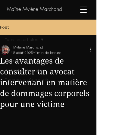
Maître Mylène Marchand
Post
Tous les articles
Mylène Marchand
Tous les articles
5 août 2025
4 min de lecture
Les avantages de
Droit du travail
consulter un avocat
Protection Sociale
Dommages Corporels
intervenant en matière
de dommages corporels
pour une victime