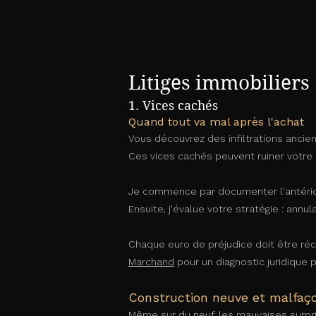
Litiges immobiliers
1. Vices cachés​
Quand tout va mal après l'achat
Vous découvrez des infiltrations ancie
Ces vices cachés peuvent ruiner votre 
Je commence par documenter l'antérior
Ensuite, j'évalue votre stratégie : ann
Chaque euro de préjudice doit être réc
Marchand
pour un diagnostic juridique 
Construction neuve et malfaç
Même sur du neuf, les mauvaises surpris