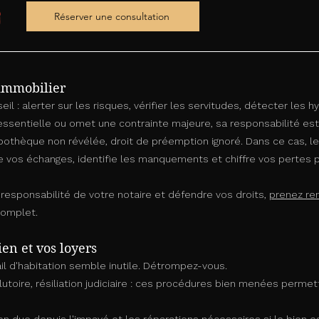
Réserver une consultation
 immobilier
eil : alerter sur les risques, vérifier les servitudes, détecter les
 essentielle ou omet une contrainte majeure, sa responsabilité e
pothèque non révélée, droit de préemption ignoré. Dans ce cas, le
se vos échanges, identifie les manquements et chiffre vos pertes 
a responsabilité de votre notaire et défendre vos droits,
prenez re
complet.
ien et vos loyers
ail d'habitation semble inutile. Détrompez-vous.
oire, résiliation judiciaire : ces procédures bien menées perme