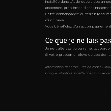
Installée dans l'Aude depuis des années
anciennes, problèmes d'assainissement
Cette connaissance du terrain local me 
d'Occitanie.
Vous bénéficiez d'un
accompagnemen
Ce que je ne fais pa
Je ne traite pas l'urbanisme, la coprop
Si votre problème relève de ces domain
Information générale. Pas de conseil indi
Chaque situation appelle une analyse pro