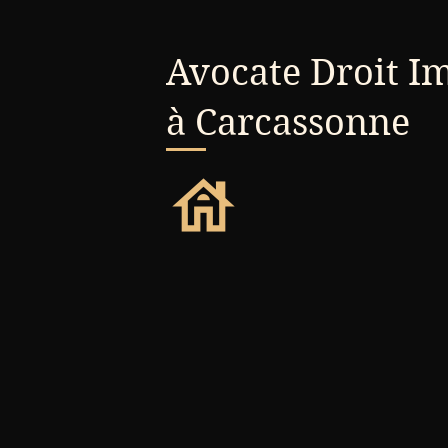
Avocate Droit I
à Carcassonne
house