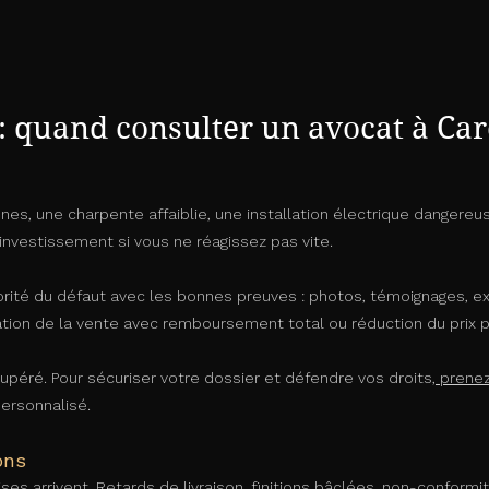
 : quand consulter un avocat à Ca
nnes, une charpente affaiblie, une installation électrique danger
investissement si vous ne réagissez pas vite.
ité du défaut avec les bonnes preuves : photos, témoignages, ex
ulation de la vente avec remboursement total ou réduction du prix 
upéré. Pour sécuriser votre dossier et défendre vos droits,
prenez
personnalisé.
ons
es arrivent. Retards de livraison, finitions bâclées, non-conformité