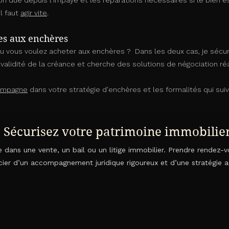
on due depuis l'impayé et les réparations nécessaires si le bien e
l faut
agir vite
.
tes aux enchères
u vous voulez acheter aux enchères ? Dans les deux cas, je sécur
validité de la créance et cherche des solutions de négociation ré
ompagne
dans votre stratégie d'enchères et les formalités qui suive
Sécurisez votre patrimoine immobilie
dans une vente, un bail ou un litige immobilier. Prendre rendez-
cier d’un accompagnement juridique rigoureux et d’une stratégie a