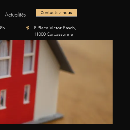
Contactez-nous
Actualités
18h
8 Place Victor Basch,
location_on
location_on
location_on
location_on
11000 Carcassonne