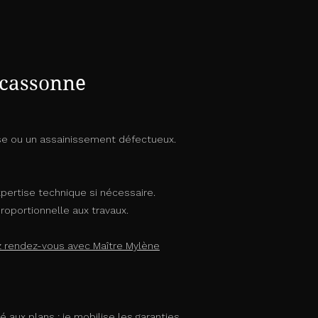
rcassonne
euse ou un assainissement défectueux.
pertise technique si nécessaire.
proportionnelle aux travaux.
 rendez-vous avec Maître Mylène
 aux plans : je mobilise les garanties