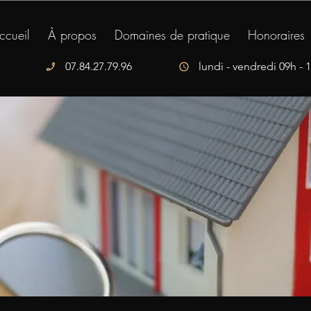
ccueil
À propos
Domaines de pratique
Honoraires
07.84.27.79.96
lundi - vendredi 09h - 
phone_enabled
schedule