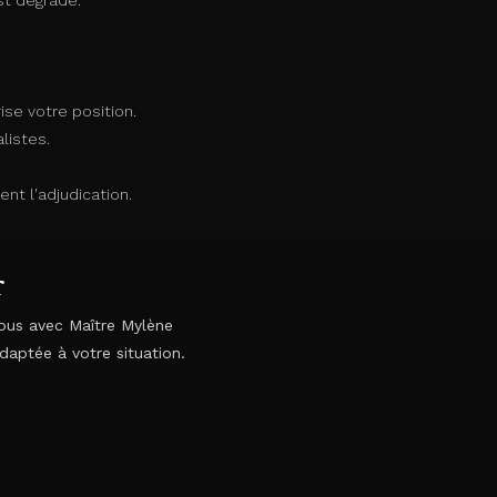
st dégradé.
ise votre position.
alistes.
nt l'adjudication.
r
vous avec Maître Mylène
daptée à votre situation.