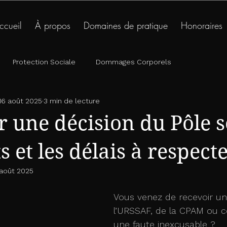
ccueil
À propos
Domaines de pratique
Honoraires
07.84.27.79.96
lundi - vendredi 09h - 
phone_enabled
schedule
Protection Sociale
Dommages Corporels
16 août 2025
3 min de lecture
r une décision du Pôle s
s et les délais à respect
 août 2025
Vous venez de recevoir un
l’URSSAF, de la CPAM ou 
une faute inexcusable ?