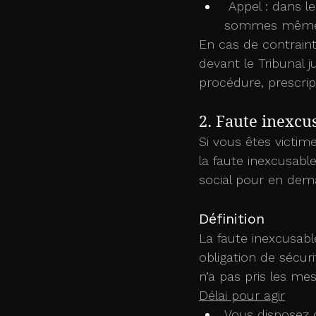
 Appel : dans le mois suivant le jugement. Attention : l’URSSAF peut recouvrer les 
sommes même e
En cas de contraint
devant le Tribunal 
procédure, prescrip
2. Faute inexcu
Si vous êtes victime
la faute inexcusable
social pour en dem
Définition
La faute inexcusab
obligation de sécuri
n’a pas pris les mes
Délai pour agir
Vous disposez 