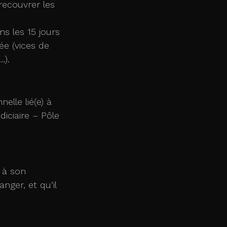
s les 15 jours 
ée (vices de 
…).
elle lié(e) à 
diciaire – Pôle 
 à son 
nger, et qu’il 