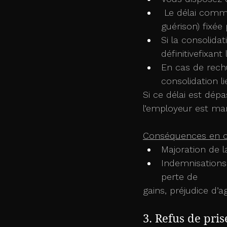
 Le délai commence à courir à compter de la date de consolidation (ou de 
guérison) fixée
Si la consolidat
définitivefixant
En cas de rech
consolidation l
Si ce délai est dép
l’employeur est man
Conséquences en c
Majoration de l
Indemnisations
perte de
gains, préjudice d’a
3. Refus de pri