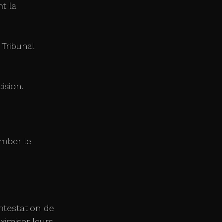
t la 
Tribunal 
ision.
omber le 
ntestation de 
imiser leurs 