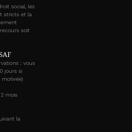
it social, les 
 stricts et la 
itement 
recours soit 
SSAF
rvations : vous 
 jours si 
 motivée) 
 2 mois 
uivant la 