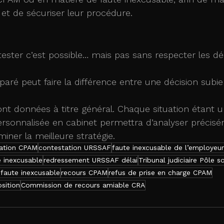
et de sécuriser leur procédure.
tester c’est possible… mais pas sans respecter les dél
paré peut faire la différence entre une décision subie
nt données à titre général. Chaque situation étant u
ersonnalisée en cabinet permettra d’analyser précisé
iner la meilleure stratégie.
ation CPAM
contestation URSSAF
faute inexcusable de l’employeur
e inexcusable
redressement URSSAF délai
Tribunal judiciaire Pôle so
 faute inexcusable
recours CPAM
refus de prise en charge CPAM
sition
Commission de recours amiable CRA