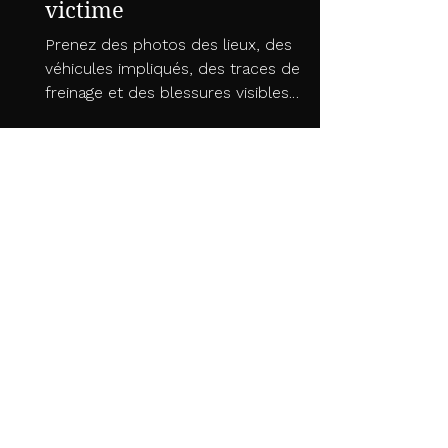
démarches pour une
victime
Prenez des photos des lieux, des
véhicules impliqués, des traces de
freinage et des blessures visibles.
Ces éléments sont essentiels pour
prouver la faute et les dommages
corporels lors d'une future expertise.