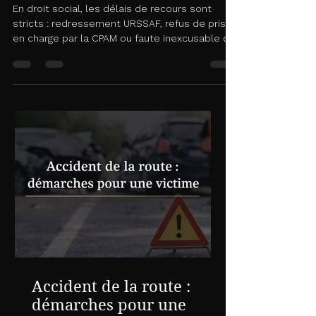
délais à respecter
En droit social, les délais de recours sont
stricts : redressement URSSAF, refus de prise
en charge par la CPAM ou faute inexcusable de
l’employeur, chaque étape doit être respectée
sous peine d’irrecevabilité. Opposition, recours
amiable, saisine du Pôle social, appel… Un
accompagnement juridique rigoureux est
essentiel pour défendre vos droits et
maximiser vos chances de succès.
Accident de la route :