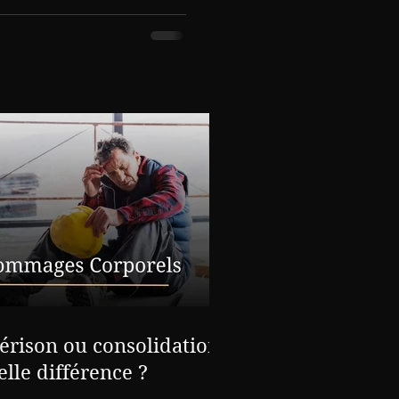
us peine d’irrecevabilité.
 saisine du Pôle social,
juridique rigoureux est
s droits et maximiser vos
érison ou consolidation :
elle différence ?