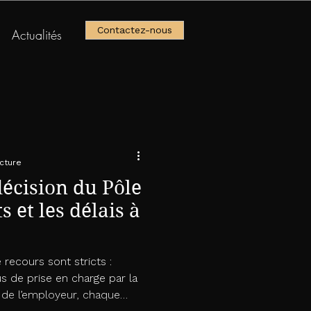
Contactez-nous
Actualités
18h
8 Place Victor Basch,
location_on
location_on
location_on
location_on
11000 Carcassonne
cture
écision du Pôle
s et les délais à
e recours sont stricts :
 de prise en charge par la
de l’employeur, chaque