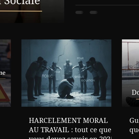
étape doit être respectée so
Opposition, recours amiable,
appel… Un accompagnement 
essentiel pour défendre vo
chances de succès.
HARCELEMENT MORAL
Gu
AU TRAVAIL : tout ce que
qu
vous devez savoir en 2025