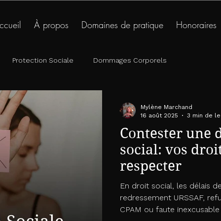
ccueil
À propos
Domaines de pratique
Honoraires
07.84.27.79.96
lundi - vendredi 09h - 
phone_enabled
schedule
Protection Sociale
Dommages Corporels
Mylène Marchand
16 août 2025
3 min de le
Contester une d
social: vos droit
respecter
En droit social, les délais d
redressement URSSAF, refus
CPAM ou faute inexcusable 