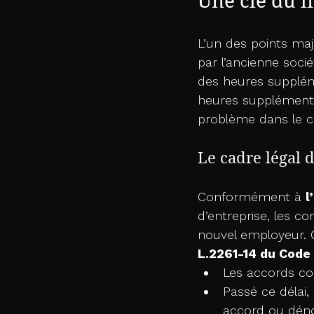
Une clé du li
L’un des points maje
par l’ancienne socié
des heures supplém
heures supplémentai
problème dans le ca
Le cadre légal d
Conformément à 
l
d’entreprise, les c
nouvel employeur. C
L.2261-14 du Code 
Les accords col
Passé ce délai,
accord ou déno