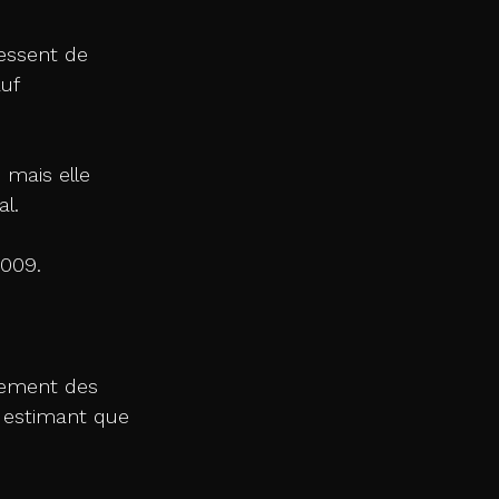
cessent de 
uf 
, mais elle 
l. 
2009.
aiement des 
 estimant que 