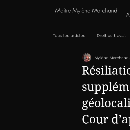
Maître Mylène Marchand
A
contact@avocatmarchand.com
mail
Tous les articles
Droit du travail
Mylène Marchand
Résiliati
suppléme
géolocali
Cour d’a