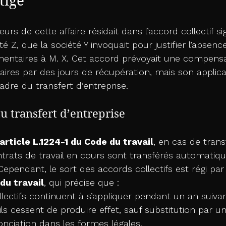
tige
urs de cette affaire résidait dans l’accord collectif s
té Z, que la société Y invoquait pour justifier l’absen
entaires à M. X. Cet accord prévoyait une compensa
res par des jours de récupération, mais son applicabi
dre du transfert d’entreprise.
u transfert d’entreprise
’article L.1224-1 du Code du travail
, en cas de trans
ontrats de travail en cours sont transférés automati
ependant, le sort des accords collectifs est régi par
du travail
, qui précise que :
lectifs continuent à s’appliquer pendant un an suivant
 ils cessent de produire effet, sauf substitution par u
nciation dans les formes légales.