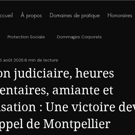
ccueil
À propos
Domaines de pratique
Honoraires
07.84.27.79.96
lundi - vendredi 09h - 
phone_enabled
schedule
Protection Sociale
Dommages Corporels
5 août 2025
6 min de lecture
on judiciaire, heures
ntaires, amiante et
sation : Une victoire de
ppel de Montpellier