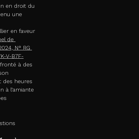
n en droit du 
btenu une 
lier en faveur 
el de 
2024, N° RG 
VK-V-B7F-
nfronté à des 
son 
 des heures 
n à l’amiante 
ées 
stions 