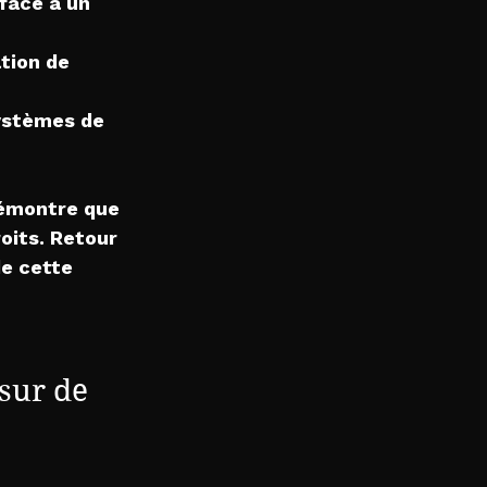
ace à un 
tion de 
systèmes de 
démontre que 
oits. Retour 
e cette 
sur de 