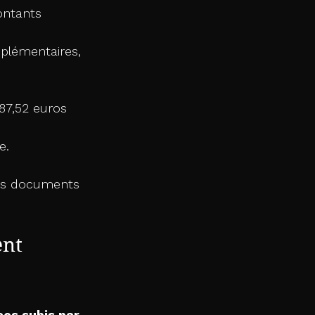
ontants 
pplémentaires, 
87,52 euros 
e.
des documents 
nt 
ces subis par 