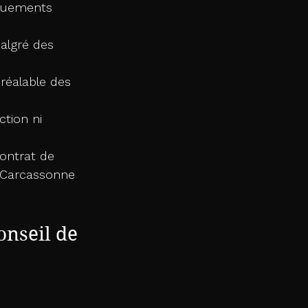
nquements 
algré des 
préalable des 
tion ni 
contrat de 
e Carcassonne 
nseil de 