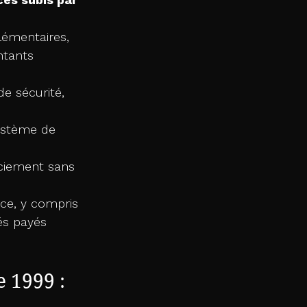
lémentaires, 
ntants 
e sécurité, 
système de 
nciement sans 
ce, y compris 
és payés 
e 1999 : 