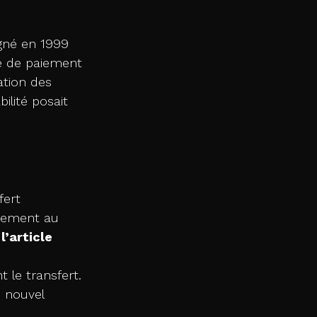
igné en 1999 
ce de paiement 
tion des 
lité posait 
fert 
quement au 
 
l’article 
 le transfert.
n nouvel 