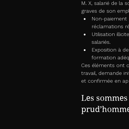
M. X, salarié de la
graves de son emp
Non-paiement d
réclamations r
Utilisation illi
salariés.
Exposition à de
formation adéqu
Ces éléments ont con
travail, demande i
et confirmée en ap
Les sommes a
prud’homme